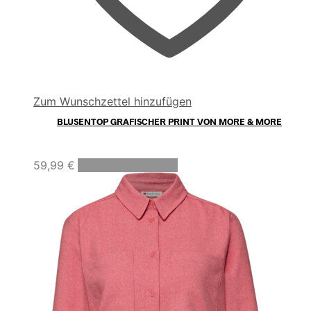
Zum Wunschzettel hinzufügen
BLUSENTOP GRAFISCHER PRINT VON MORE & MORE
Dieses
59,99
€
Ausführung wählen
Produkt
weist
mehrere
Varianten
auf.
Die
Optionen
können
auf
der
Produktseite