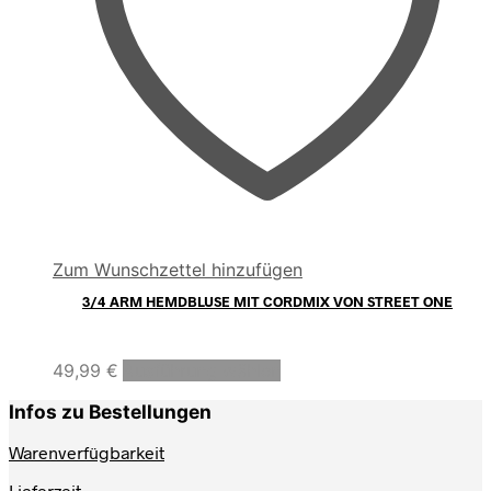
Zum Wunschzettel hinzufügen
3/4 ARM HEMDBLUSE MIT CORDMIX VON STREET ONE
Dieses
49,99
€
Ausführung wählen
Produkt
weist
Infos zu Bestellungen
mehrere
Varianten
Warenverfügbarkeit
auf.
Lieferzeit