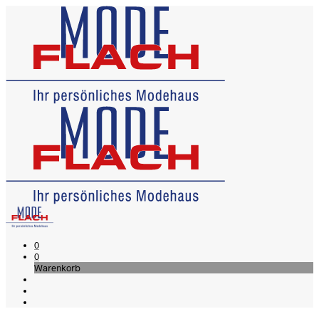
0
0
Warenkorb