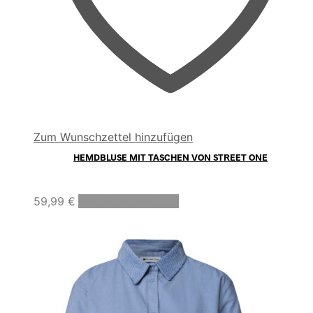
Zum Wunschzettel hinzufügen
HEMDBLUSE MIT TASCHEN VON STREET ONE
Dieses
59,99
€
Ausführung wählen
Produkt
weist
mehrere
Varianten
auf.
Die
Optionen
können