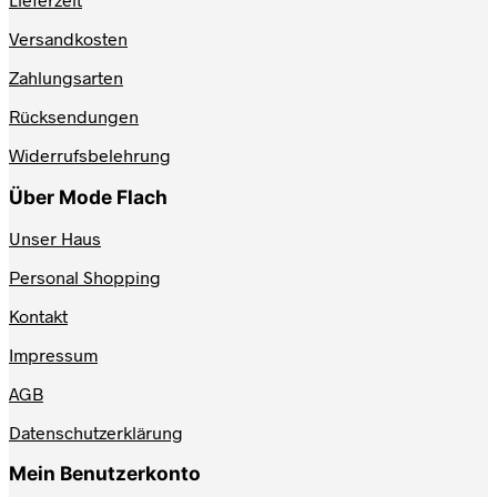
Die
Optionen
Versandkosten
können
auf
Zahlungsarten
der
Produktseite
Rücksendungen
gewählt
werden
Widerrufsbelehrung
Über Mode Flach
Unser Haus
Personal Shopping
Kontakt
Impressum
AGB
Datenschutzerklärung
Mein Benutzerkonto