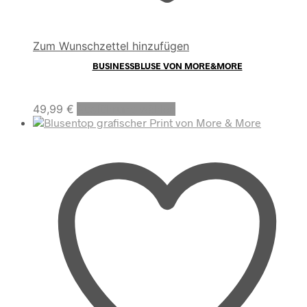
Zum Wunschzettel hinzufügen
BUSINESSBLUSE VON MORE&MORE
Dieses
49,99
€
Ausführung wählen
Produkt
weist
mehrere
Varianten
auf.
Die
Optionen
können
auf
der
Produktseite
gewählt
werden