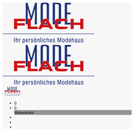
0
0
Warenkorb