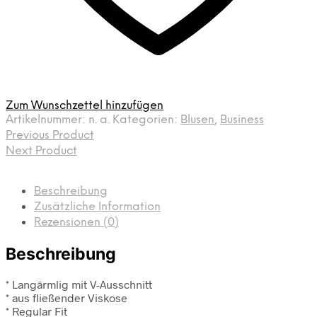
Zum Wunschzettel hinzufügen
Artikelnummer:
n. a.
Kategorien:
Blusen
,
Business
Previous Product
Next Product
Beschreibung
Zusätzliche Information
Rezensionen (0)
Beschreibung
* Langärmlig mit V-Ausschnitt
* aus fließender Viskose
* Regular Fit