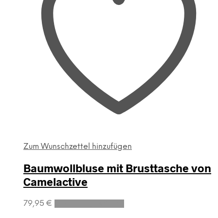
Zum Wunschzettel hinzufügen
Baumwollbluse mit Brusttasche von
Camelactive
Dieses
79,95
€
Ausführung wählen
Produkt