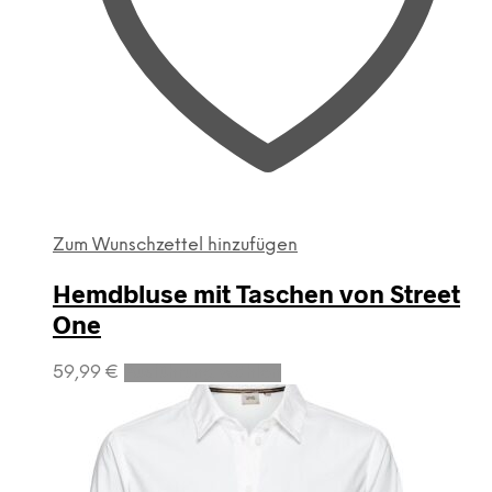
Zum Wunschzettel hinzufügen
Hemdbluse mit Taschen von Street
One
Dieses
59,99
€
Ausführung wählen
Produkt
weist
mehrere
Varianten
auf.