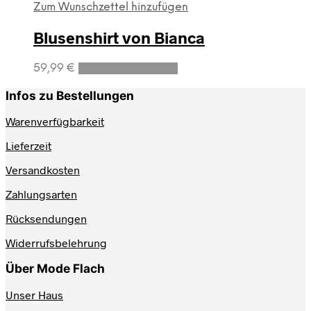
Zum Wunschzettel hinzufügen
Blusenshirt von Bianca
Dieses
59,99
€
Ausführung wählen
Produkt
weist
Infos zu Bestellungen
mehrere
Varianten
Warenverfügbarkeit
auf.
Lieferzeit
Die
Optionen
Versandkosten
können
auf
Zahlungsarten
der
Produktseite
Rücksendungen
gewählt
werden
Widerrufsbelehrung
Über Mode Flach
Unser Haus