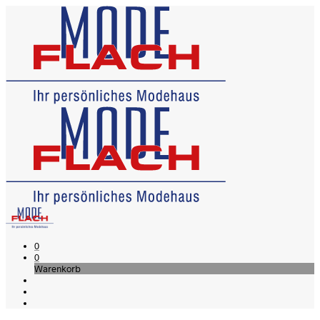
0
0
Warenkorb