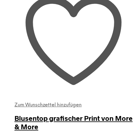
auf.
Die
Optionen
können
auf
der
Produktseite
gewählt
werden
Zum Wunschzettel hinzufügen
Blusentop grafischer Print von More
& More