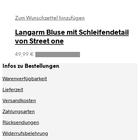
Zum Wunschzettel hinzufügen
Langarm Bluse mit Schleifendetail
von Street one
Dieses
49,99
€
Ausführung wählen
Produkt
weist
Infos zu Bestellungen
mehrere
Varianten
Warenverfügbarkeit
auf.
Lieferzeit
Die
Optionen
Versandkosten
können
auf
Zahlungsarten
der
Produktseite
Rücksendungen
gewählt
werden
Widerrufsbelehrung