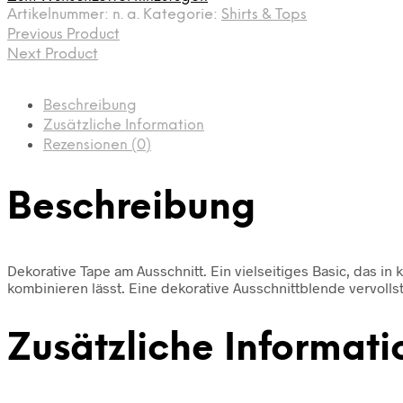
Artikelnummer:
n. a.
Kategorie:
Shirts & Tops
Previous Product
Next Product
Beschreibung
Zusätzliche Information
Rezensionen (0)
Beschreibung
Dekorative Tape am Ausschnitt. Ein vielseitiges Basic, das in
kombinieren lässt. Eine dekorative Ausschnittblende vervoll
Zusätzliche Informati