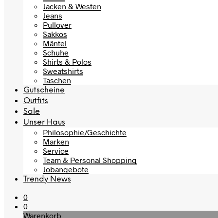
Jacken & Westen
Jeans
Pullover
Sakkos
Mäntel
Schuhe
Shirts & Polos
Sweatshirts
Taschen
Gutscheine
Outfits
Sale
Unser Haus
Philosophie/Geschichte
Marken
Service
Team & Personal Shopping
Jobangebote
Trendy News
0
0
Warenkorb