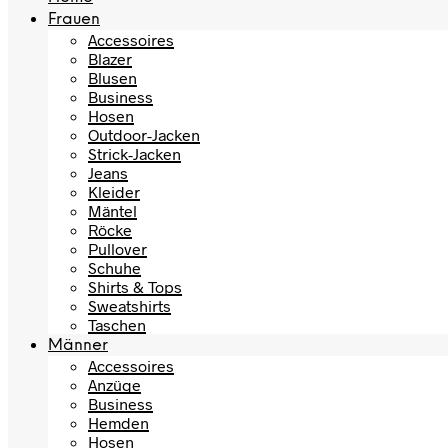
Frauen
Accessoires
Blazer
Blusen
Business
Hosen
Outdoor-Jacken
Strick-Jacken
Jeans
Kleider
Mäntel
Röcke
Pullover
Schuhe
Shirts & Tops
Sweatshirts
Taschen
Männer
Accessoires
Anzüge
Business
Hemden
Hosen