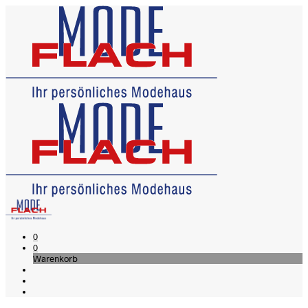
0
0
Warenkorb