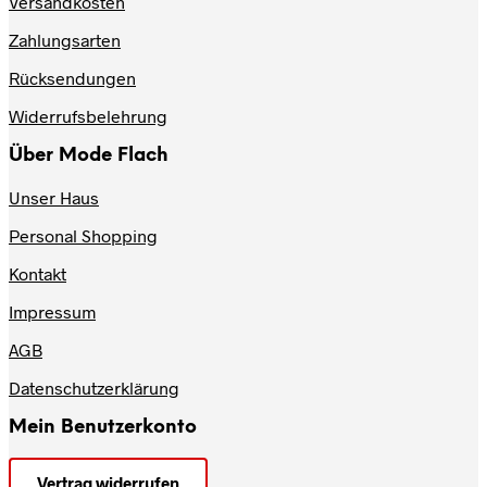
Versandkosten
können
auf
Zahlungsarten
der
Produktseite
Rücksendungen
gewählt
werden
Widerrufsbelehrung
Über Mode Flach
Unser Haus
Personal Shopping
Kontakt
Impressum
AGB
Datenschutzerklärung
Mein Benutzerkonto
Vertrag widerrufen