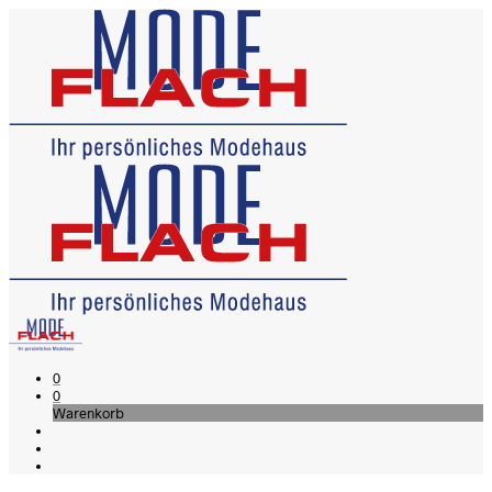
0
0
Warenkorb