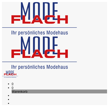
0
0
Warenkorb