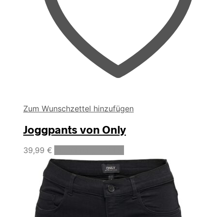
Zum Wunschzettel hinzufügen
Joggpants von Only
Dieses
39,99
€
Ausführung wählen
Produkt
weist
mehrere
Varianten
auf.
Die
Optionen