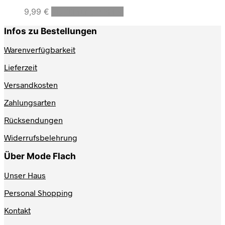
Dieses
9,99
€
Ausführung wählen
Produkt
weist
Infos zu Bestellungen
mehrere
Varianten
Warenverfügbarkeit
auf.
Lieferzeit
Die
Optionen
Versandkosten
können
auf
Zahlungsarten
der
Produktseite
Rücksendungen
gewählt
werden
Widerrufsbelehrung
Über Mode Flach
Unser Haus
Personal Shopping
Kontakt