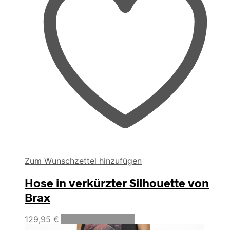
Zum Wunschzettel hinzufügen
Hose in verkürzter Silhouette von
Brax
Dieses
129,95
€
Ausführung wählen
Produkt