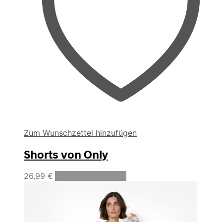
Zum Wunschzettel hinzufügen
Shorts von Only
Dieses
26,99
€
Ausführung wählen
Produkt
weist
mehrere
Varianten