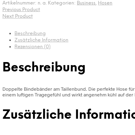
Artikelnummer:
n. a.
Kategorien:
Business
,
Hosen
Previous Product
Next Product
Beschreibung
Zusätzliche Information
Rezensionen (0)
Beschreibung
Doppelte Bindebänder am Taillenbund. Die perfekte Hose für
einem luftigen Tragegefühl und wirkt angenehm kühl auf der 
Zusätzliche Informati