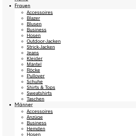
Frauen
Accessoires
Blazer
Blusen
Business
Hosen
Outdoor-Jacken
Strick-Jacken
Jeans
Kleider
Mäntel
Röcke
Pullover
Schuhe
Shirts & Tops
Sweatshirts
Taschen
Männer
Accessoires
Anzüge
Business
Hemden
Hosen