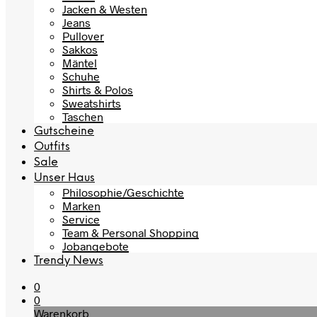
Jacken & Westen
Jeans
Pullover
Sakkos
Mäntel
Schuhe
Shirts & Polos
Sweatshirts
Taschen
Gutscheine
Outfits
Sale
Unser Haus
Philosophie/Geschichte
Marken
Service
Team & Personal Shopping
Jobangebote
Trendy News
0
0
Warenkorb