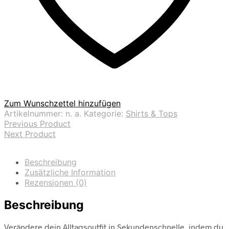
Zum Wunschzettel hinzufügen
Artikelnummer:
n. a.
Kategorie:
Shirts & Tops
Previous Product
Next Product
Beschreibung
Zusätzliche Information
Rezensionen (0)
Beschreibung
Verändere dein Alltagsoutfit in Sekundenschnelle, indem du