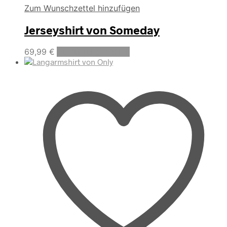
Zum Wunschzettel hinzufügen
Jerseyshirt von Someday
Dieses
69,99
€
Ausführung wählen
Produkt
weist
mehrere
Varianten
auf.
Die
Optionen
können
auf
der
Produktseite
gewählt
werden