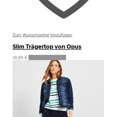
Zum Wunschzettel hinzufügen
Slim Trägertop von Opus
Dieses
19,99
€
Ausführung wählen
Produkt
weist
mehrere
Varianten
auf.
Die
Optionen
können
auf
der
Produktseite
gewählt