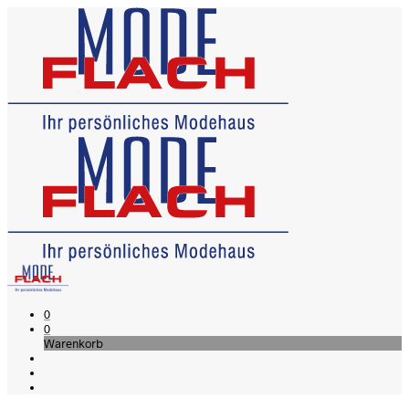
0
0
Warenkorb