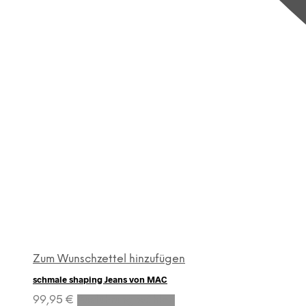
Zum Wunschzettel hinzufügen
schmale shaping Jeans von MAC
Dieses
99,95
€
Ausführung wählen