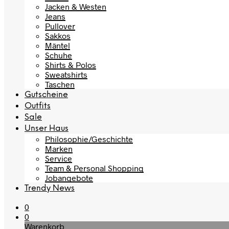
Jacken & Westen
Jeans
Pullover
Sakkos
Mäntel
Schuhe
Shirts & Polos
Sweatshirts
Taschen
Gutscheine
Outfits
Sale
Unser Haus
Philosophie/Geschichte
Marken
Service
Team & Personal Shopping
Jobangebote
Trendy News
0
0
Warenkorb