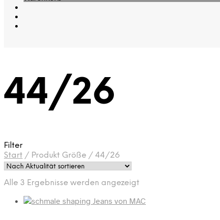
44/26
Filter
Start
/
Produkt Größe
/
44/26
Nach
Alle 3 Ergebnisse werden angezeigt
Aktualität
sortiert