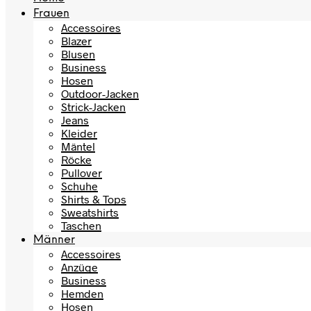
Frauen
Accessoires
Blazer
Blusen
Business
Hosen
Outdoor-Jacken
Strick-Jacken
Jeans
Kleider
Mäntel
Röcke
Pullover
Schuhe
Shirts & Tops
Sweatshirts
Taschen
Männer
Accessoires
Anzüge
Business
Hemden
Hosen