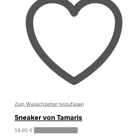
Zum Wunschzettel hinzufügen
Sneaker von Tamaris
Dieses
59,95
€
Ausführung wählen
Produkt