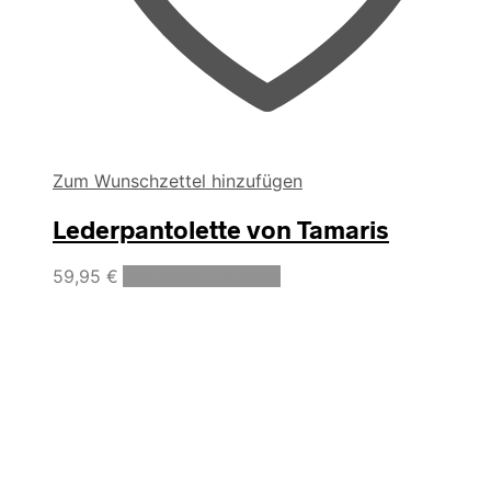
Zum Wunschzettel hinzufügen
Lederpantolette von Tamaris
Dieses
59,95
€
Ausführung wählen
Produkt
weist
mehrere
Varianten
auf.
Die
Optionen
können
auf
der