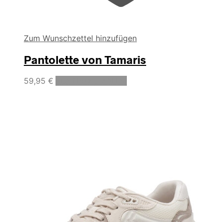
Zum Wunschzettel hinzufügen
Pantolette von Tamaris
Dieses
59,95
€
Ausführung wählen
Produkt
weist
mehrere
Varianten
auf.
Die
Optionen
können
auf
der
Produktseite
gewählt
werden