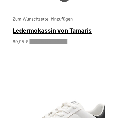
Zum Wunschzettel hinzufügen
Ledermokassin von Tamaris
Dieses
69,95
€
Ausführung wählen
Produkt
weist
mehrere
Varianten
auf.
Die
Optionen
können
auf
der
Produktseite
gewählt
werden