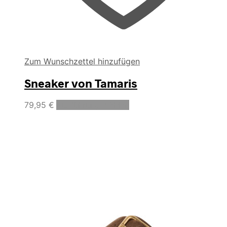
Zum Wunschzettel hinzufügen
Sneaker von Tamaris
Dieses
79,95
€
Ausführung wählen
Produkt
weist
mehrere
Varianten
auf.
Die
Optionen
können
auf
der
Produktseite
gewählt