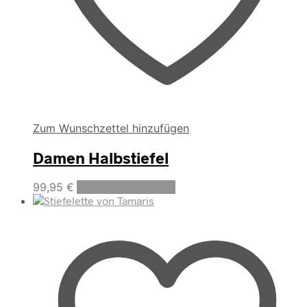
Zum Wunschzettel hinzufügen
Damen Halbstiefel
Dieses
99,95
€
Ausführung wählen
Produkt
weist
mehrere
Varianten
auf.
Die
Optionen
können
auf