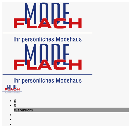
0
0
Warenkorb