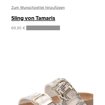
Zum Wunschzettel hinzufügen
Sling von Tamaris
Dieses
69,95
€
Ausführung wählen
Produkt
weist
mehrere
Varianten
auf.
Die
Optionen
können
auf
der
Produktseite
gewählt
werden