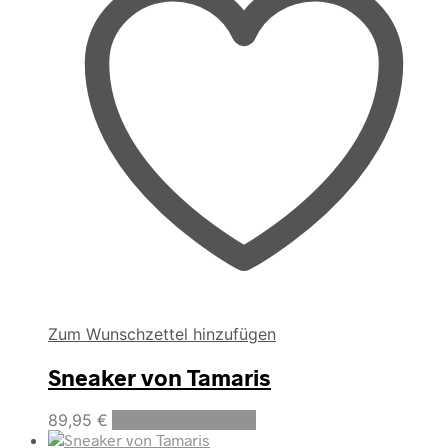
Die
Optionen
können
auf
der
Produktseite
gewählt
werden
Zum Wunschzettel hinzufügen
Sneaker von Tamaris
Dieses
89,95
€
Ausführung wählen
Produkt