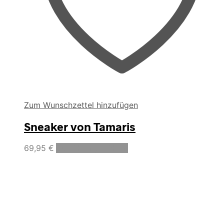
Zum Wunschzettel hinzufügen
Sneaker von Tamaris
Dieses
69,95
€
Ausführung wählen
Produkt
weist
mehrere
Varianten
auf.
Die
Optionen
können