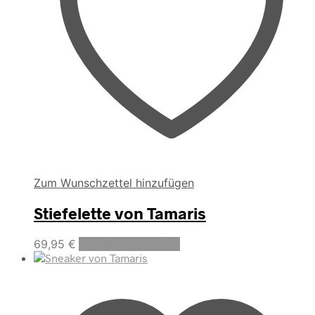
der
Produktseite
gewählt
werden
Zum Wunschzettel hinzufügen
Stiefelette von Tamaris
Dieses
69,95
€
Ausführung wählen
Produkt
weist
mehrere
Varianten
auf.