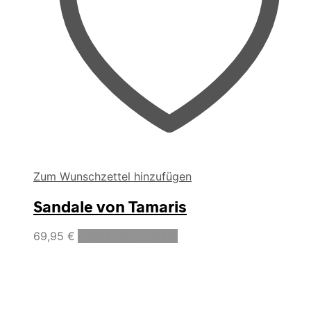
Zum Wunschzettel hinzufügen
Sandale von Tamaris
Dieses
69,95
€
Ausführung wählen
Produkt
weist
mehrere
Varianten
auf.