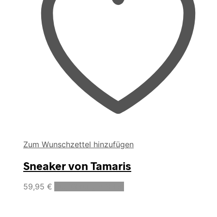
Zum Wunschzettel hinzufügen
Sneaker von Tamaris
Dieses
59,95
€
Ausführung wählen
Produkt
weist
mehrere