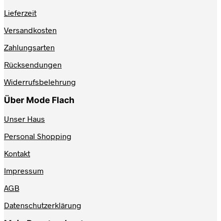
auf.
Lieferzeit
Die
Optionen
Versandkosten
können
auf
Zahlungsarten
der
Produktseite
Rücksendungen
gewählt
werden
Widerrufsbelehrung
Über Mode Flach
Unser Haus
Personal Shopping
Kontakt
Impressum
AGB
Datenschutzerklärung