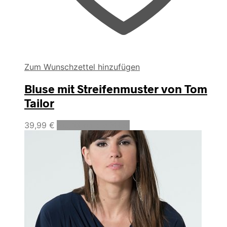
Zum Wunschzettel hinzufügen
Bluse mit Streifenmuster von Tom
Tailor
Dieses
39,99
€
Ausführung wählen
Produkt
weist
mehrere
Varianten
auf.
Die
Optionen
können
auf
der