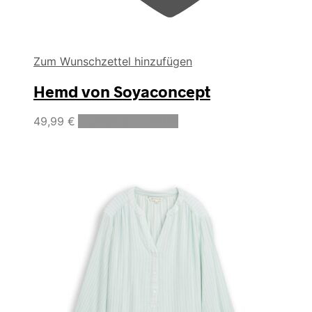
Zum Wunschzettel hinzufügen
Hemd von Soyaconcept
Dieses
49,99
€
Ausführung wählen
Produkt
weist
mehrere
Varianten
auf.
Die
Optionen
können
auf
der
Produktseite
gewählt
werden