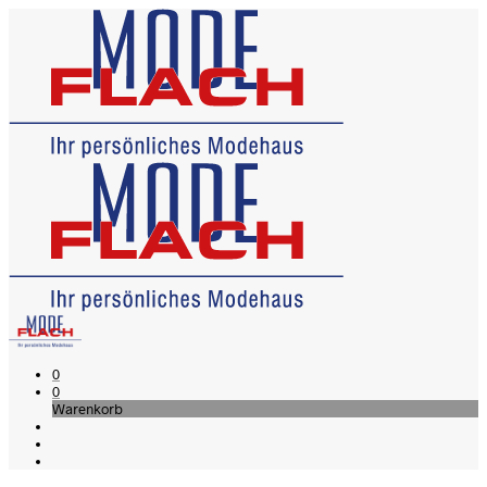
0
0
Warenkorb