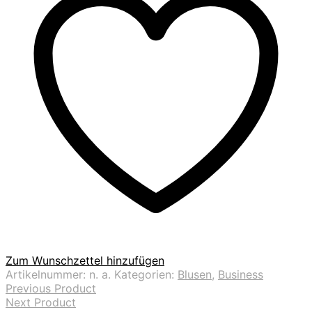
Menge
Zum Wunschzettel hinzufügen
Artikelnummer:
n. a.
Kategorien:
Blusen
,
Business
Previous Product
Next Product