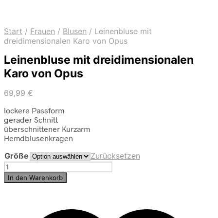
Start
/
Frauen
/
Blusen
/
Leinenbluse mit
dreidimensionalen Karo von Opus
Leinenbluse mit dreidimensionalen
Karo von Opus
69,99
€
lockere Passform
gerader Schnitt
überschnittener Kurzarm
Hemdblusenkragen
Größe
Zurücksetzen
Leinenbluse
mit
In den Warenkorb
dreidimensionalen
Karo
von
Opus