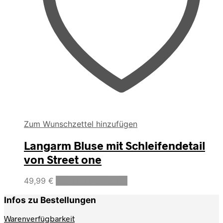
Zum Wunschzettel hinzufügen
Langarm Bluse mit Schleifendetail
von Street one
Dieses
49,99
€
Ausführung wählen
Produkt
weist
Infos zu Bestellungen
mehrere
Varianten
Warenverfügbarkeit