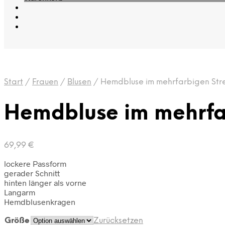
Start
/
Frauen
/
Blusen
/
Hemdbluse im mehrfarbigen Str
Hemdbluse im mehrfar
69,99
€
lockere Passform
gerader Schnitt
hinten länger als vorne
Langarm
Hemdblusenkragen
Größe
Zurücksetzen