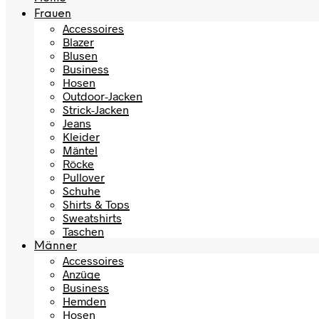
Frauen
Accessoires
Blazer
Blusen
Business
Hosen
Outdoor-Jacken
Strick-Jacken
Jeans
Kleider
Mäntel
Röcke
Pullover
Schuhe
Shirts & Tops
Sweatshirts
Taschen
Männer
Accessoires
Anzüge
Business
Hemden
Hosen