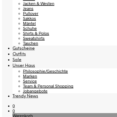
Jacken & Westen
Jeans
Pullover
Sakkos
Mäntel
Schuhe
Shirts & Polos
Sweatshirts
Taschen
Gutscheine
Outfits
Sale
Unser Haus
Philosophie/Geschichte
Marken
Service
Team & Personal Shopping
Jobangebote
Trendy News
0
0
Warenkorb