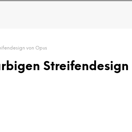
eifendesign von Opus
bigen Streifendesign