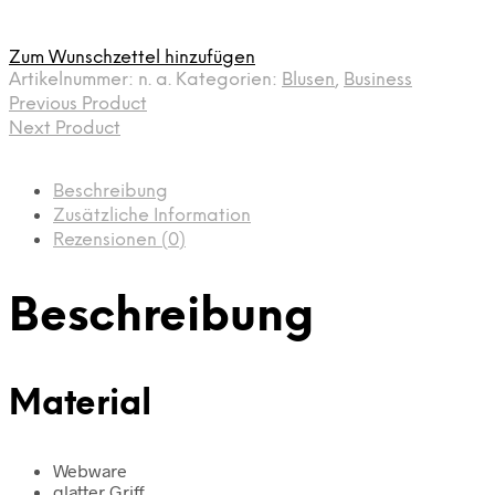
Zum Wunschzettel hinzufügen
Artikelnummer:
n. a.
Kategorien:
Blusen
,
Business
Previous Product
Next Product
Beschreibung
Zusätzliche Information
Rezensionen (0)
Beschreibung
Material
Webware
glatter Griff