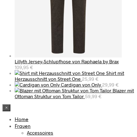
Lillyth Jersey-Schlupfhose von Raphaela by Brax
109,95
€
Shirt mit
Herzausschnitt von Street One
25,99
€
Cardigan von Only
29,99
€
Blazer mit
Ottoman Struktur von Tom Tailor
59,99
€
×
Home
Frauen
Accessoires