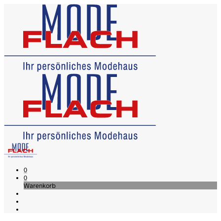
0
0
Warenkorb