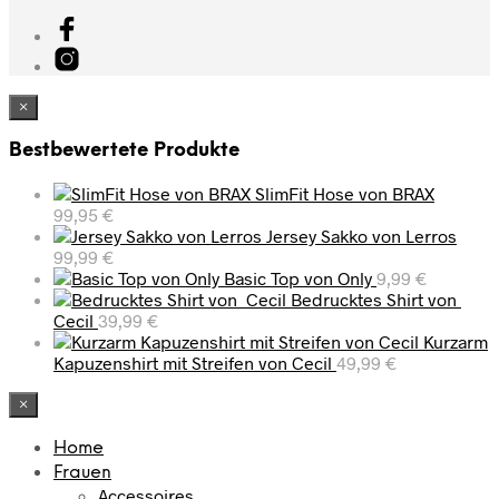
×
Bestbewertete Produkte
SlimFit Hose von BRAX
99,95
€
Jersey Sakko von Lerros
99,99
€
Basic Top von Only
9,99
€
Bedrucktes Shirt von
Cecil
39,99
€
Kurzarm
Kapuzenshirt mit Streifen von Cecil
49,99
€
×
Home
Frauen
Accessoires