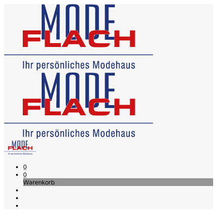
0
0
Warenkorb