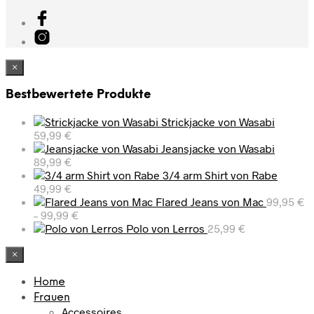
×
Bestbewertete Produkte
Strickjacke von Wasabi
59,99
€
Jeansjacke von Wasabi
89,99
€
3/4 arm Shirt von Rabe
49,99
€
Flared Jeans von Mac
99,95
€
–
99,99
€
Polo von Lerros
25,99
€
×
Home
Frauen
Accessoires