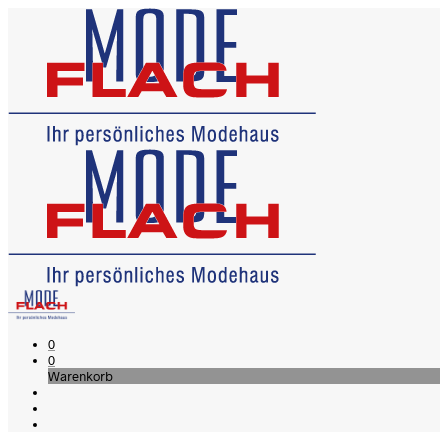
0
0
Warenkorb