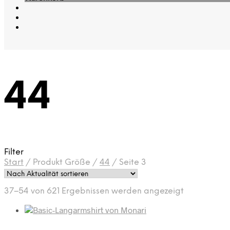
44
Filter
Start
/
Produkt Größe
/
44
/
Seite 3
Nach
37–54 von 621 Ergebnissen werden angezeigt
Aktualität
sortiert