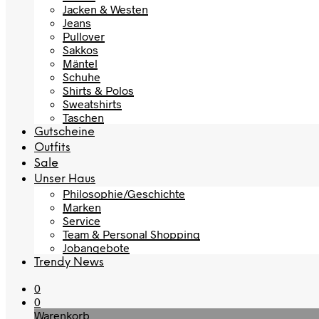
Jacken & Westen
Jeans
Pullover
Sakkos
Mäntel
Schuhe
Shirts & Polos
Sweatshirts
Taschen
Gutscheine
Outfits
Sale
Unser Haus
Philosophie/Geschichte
Marken
Service
Team & Personal Shopping
Jobangebote
Trendy News
0
0
Warenkorb