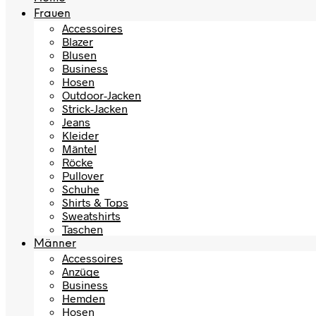
Frauen
Accessoires
Blazer
Blusen
Business
Hosen
Outdoor-Jacken
Strick-Jacken
Jeans
Kleider
Mäntel
Röcke
Pullover
Schuhe
Shirts & Tops
Sweatshirts
Taschen
Männer
Accessoires
Anzüge
Business
Hemden
Hosen