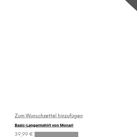
Zum Wunschzettel hinzufügen
Basic-Langarmshirt von Monari
Dieses
39,99
€
Ausführung wählen