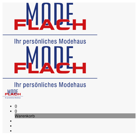
0
0
Warenkorb