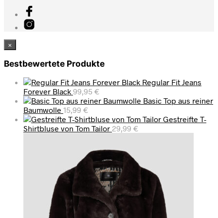
×
Bestbewertete Produkte
Regular Fit Jeans
Forever Black
99,95
€
Basic Top aus reiner
Baumwolle
15,99
€
Gestreifte T-
Shirtbluse von Tom Tailor
29,99
€