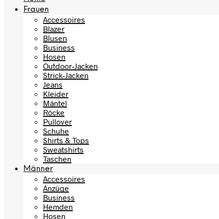
Frauen
Accessoires
Blazer
Blusen
Business
Hosen
Outdoor-Jacken
Strick-Jacken
Jeans
Kleider
Mäntel
Röcke
Pullover
Schuhe
Shirts & Tops
Sweatshirts
Taschen
Männer
Accessoires
Anzüge
Business
Hemden
Hosen