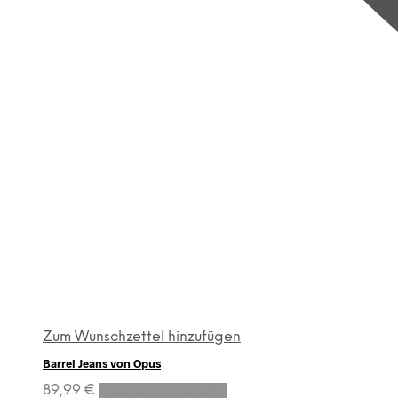
Zum Wunschzettel hinzufügen
Barrel Jeans von Opus
Dieses
89,99
€
Ausführung wählen