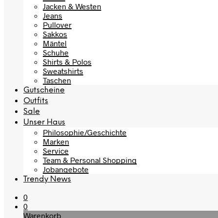
Jacken & Westen
Jeans
Pullover
Sakkos
Mäntel
Schuhe
Shirts & Polos
Sweatshirts
Taschen
Gutscheine
Outfits
Sale
Unser Haus
Philosophie/Geschichte
Marken
Service
Team & Personal Shopping
Jobangebote
Trendy News
0
0
Warenkorb