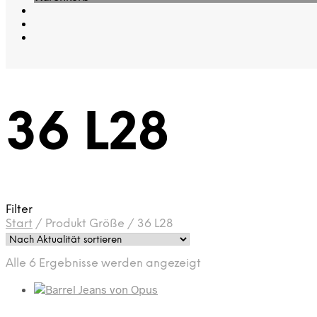
36 L28
Filter
Start
/
Produkt Größe
/
36 L28
Nach
Alle 6 Ergebnisse werden angezeigt
Aktualität
sortiert