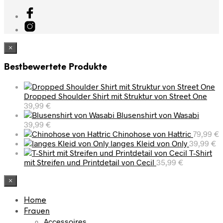
×
Bestbewertete Produkte
Dropped Shoulder Shirt mit Struktur von Street One
39,99
€
Blusenshirt von Wasabi
39,99
€
Chinohose von Hattric
79,99
€
langes Kleid von Only
39,99
€
T-Shirt
mit Streifen und Printdetail von Cecil
35,99
€
×
Home
Frauen
Accessoires