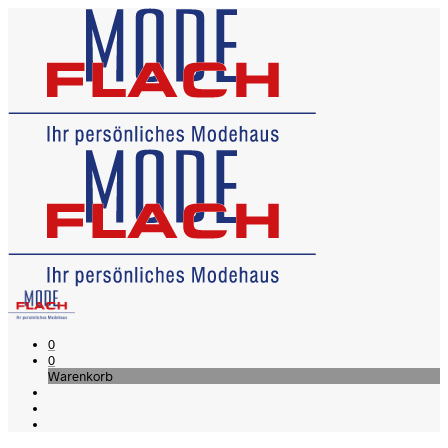
0
0
Warenkorb