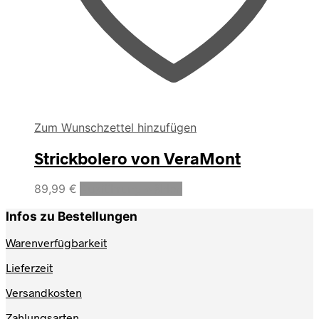
Zum Wunschzettel hinzufügen
Strickbolero von VeraMont
Dieses
89,99
€
Ausführung wählen
Produkt
weist
Infos zu Bestellungen
mehrere
Varianten
Warenverfügbarkeit
auf.
Lieferzeit
Die
Optionen
Versandkosten
können
auf
Zahlungsarten