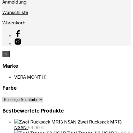
Anmeldung
Wunschliste
Warenkorb
×
Marke
VERA MONT
(1)
Farbe
Bestbewertete Produkte
Zwei Rucksack MR13
NSAN
99,90
€
Zwei Tasche J10 NCAP
74,90
€