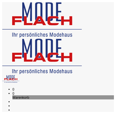
0
0
Warenkorb