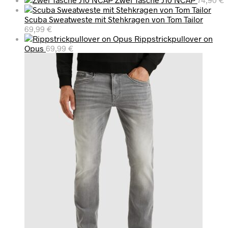
Scuba Sweatweste mit Stehkragen von Tom Tailor
69,99
€
Rippstrickpullover on
Opus
69,99
€