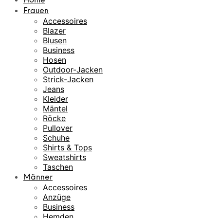
Home
Frauen
Accessoires
Blazer
Blusen
Business
Hosen
Outdoor-Jacken
Strick-Jacken
Jeans
Kleider
Mäntel
Röcke
Pullover
Schuhe
Shirts & Tops
Sweatshirts
Taschen
Männer
Accessoires
Anzüge
Business
Hemden