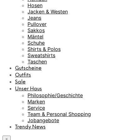
Hosen
Jacken & Westen
Jeans
Pullover
Sakkos
Mäntel
Schuhe
Shirts & Polos
Sweatshirts
Taschen
Gutscheine
Outfits
Sale
Unser Haus
Philosophie/Geschichte
Marken
Service
Team & Personal Shopping
Jobangebote
Trendy News
×