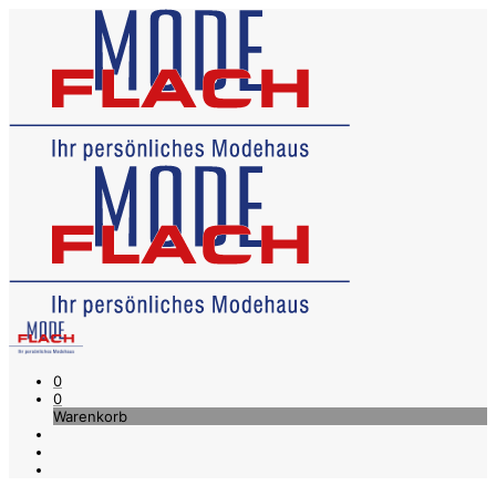
0
0
Warenkorb