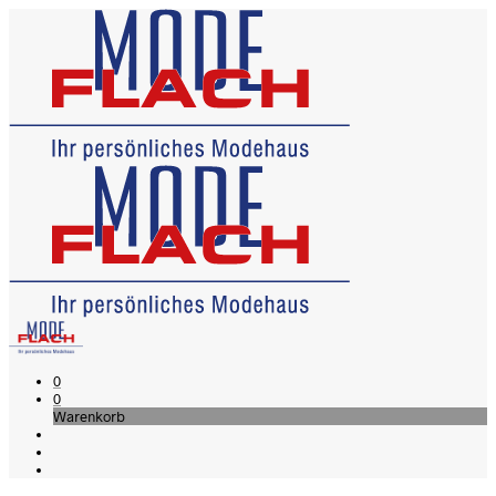
0
0
Warenkorb