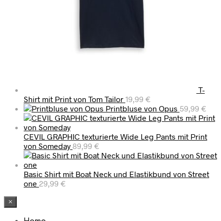
T-
Shirt mit Print von Tom Tailor
19,99
€
Printbluse von Opus
59,99
€
CEVIL GRAPHIC texturierte Wide Leg Pants mit Print
von Someday
89,99
€
Basic Shirt mit Boat Neck und Elastikbund von Street
one
29,99
€
×