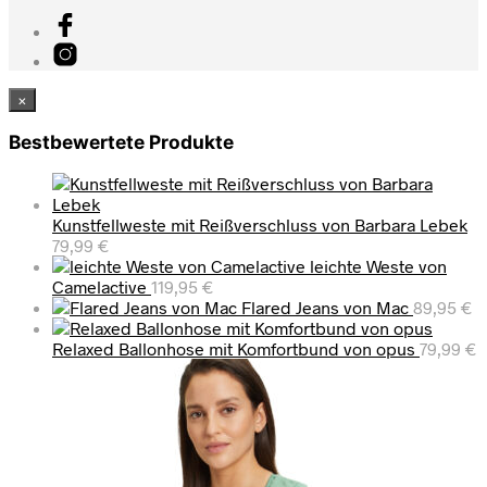
×
Bestbewertete Produkte
Kunstfellweste mit Reißverschluss von Barbara Lebek
79,99
€
leichte Weste von
Camelactive
119,95
€
Flared Jeans von Mac
89,95
€
Relaxed Ballonhose mit Komfortbund von opus
79,99
€