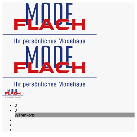
0
0
Warenkorb