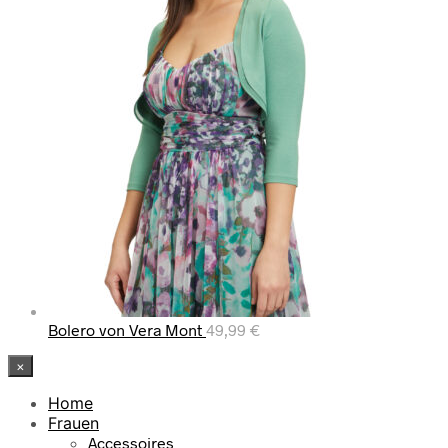
Bolero von Vera Mont
49,99
€
×
Home
Frauen
Accessoires