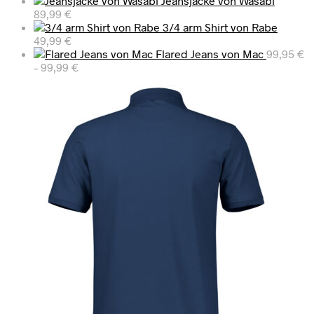
Jeansjacke von Wasabi
89,99
€
3/4 arm Shirt von Rabe
49,99
€
Flared Jeans von Mac
99,95
€
–
99,99
€