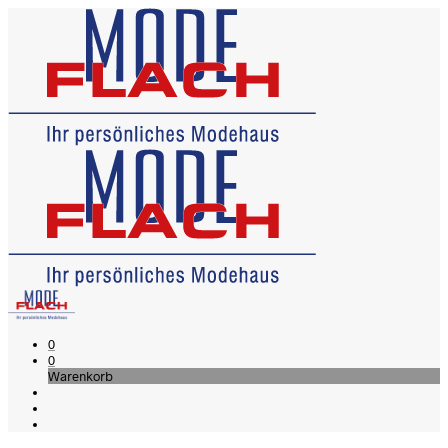
0
0
Warenkorb