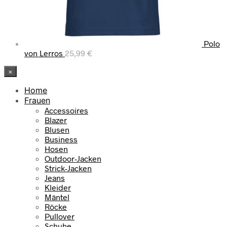
Polo
von Lerros
25,99
€
×
Home
Frauen
Accessoires
Blazer
Blusen
Business
Hosen
Outdoor-Jacken
Strick-Jacken
Jeans
Kleider
Mäntel
Röcke
Pullover
Schuhe