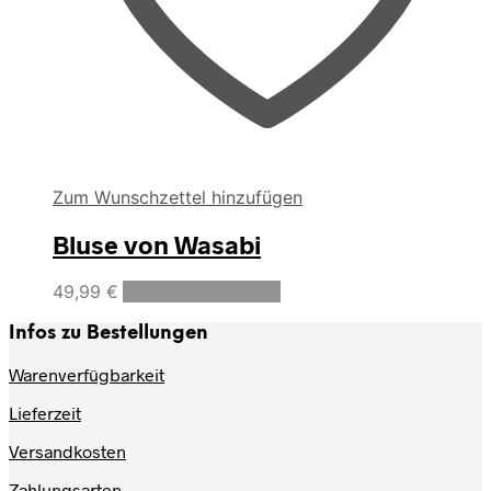
Zum Wunschzettel hinzufügen
Bluse von Wasabi
Dieses
49,99
€
Ausführung wählen
Produkt
weist
Infos zu Bestellungen
mehrere
Varianten
Warenverfügbarkeit
auf.
Lieferzeit
Die
Optionen
Versandkosten
können
auf
Zahlungsarten