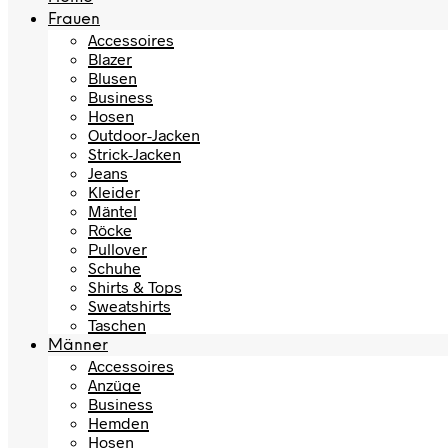
Frauen
Accessoires
Blazer
Blusen
Business
Hosen
Outdoor-Jacken
Strick-Jacken
Jeans
Kleider
Mäntel
Röcke
Pullover
Schuhe
Shirts & Tops
Sweatshirts
Taschen
Männer
Accessoires
Anzüge
Business
Hemden
Hosen