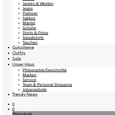
Jacken & Westen
Jeans
Pullover
Sakkos
Mäntel
Schuhe
Shirts & Polos
Sweatshirts
Taschen
Gutscheine
Outfits
Sale
Unser Haus
Philosophie/Geschichte
Marken
Service
Team & Personal Shopping
Jobangebote
Trendy News
0
0
Warenkorb