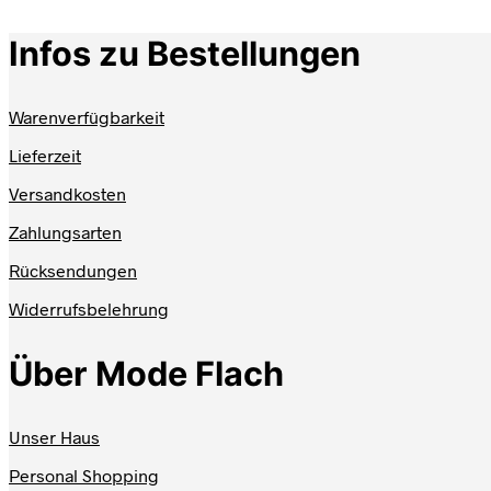
Produkt
weist
Infos zu Bestellungen
mehrere
Varianten
auf.
Die
Warenverfügbarkeit
Optionen
können
Lieferzeit
auf
der
Versandkosten
Produktseite
Zahlungsarten
gewählt
werden
Rücksendungen
Widerrufsbelehrung
Über Mode Flach
Unser Haus
Personal Shopping