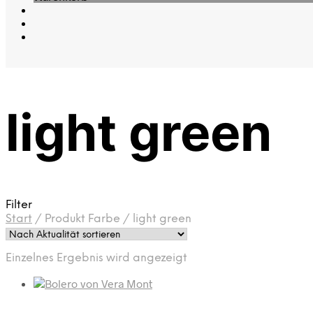
light green
Filter
Start
/
Produkt Farbe
/
light green
Einzelnes Ergebnis wird angezeigt