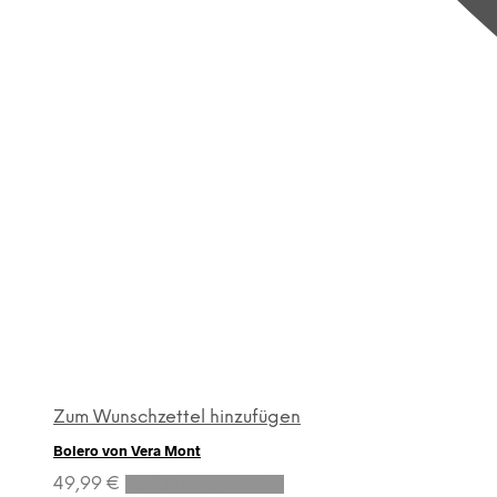
Zum Wunschzettel hinzufügen
Bolero von Vera Mont
Dieses
49,99
€
Ausführung wählen