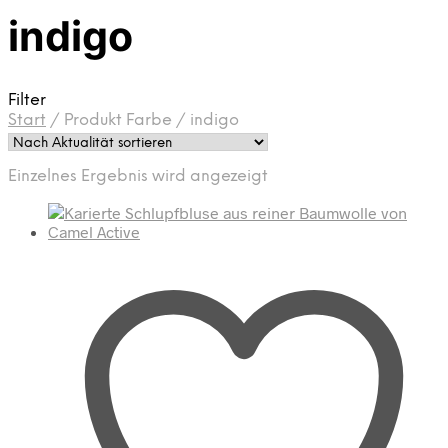
indigo
Filter
Start
/
Produkt Farbe
/
indigo
Einzelnes Ergebnis wird angezeigt