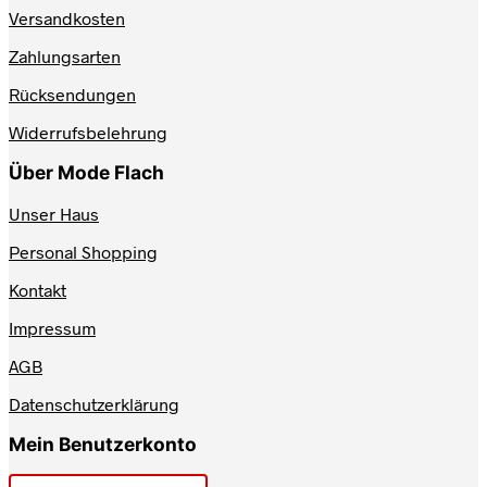
Optionen
Versandkosten
können
auf
Zahlungsarten
der
Produktseite
Rücksendungen
gewählt
werden
Widerrufsbelehrung
Über Mode Flach
Unser Haus
Personal Shopping
Kontakt
Impressum
AGB
Datenschutzerklärung
Mein Benutzerkonto