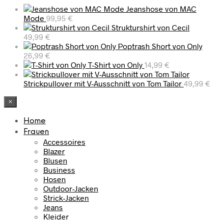
Jeanshose von MAC
Mode
99,95
€
Strukturshirt von Cecil
49,99
€
Poptrash Short von Only
26,99
€
T-Shirt von Only
14,99
€
Strickpullover mit V-Ausschnitt von Tom Tailor
49,99
€
×
Home
Frauen
Accessoires
Blazer
Blusen
Business
Hosen
Outdoor-Jacken
Strick-Jacken
Jeans
Kleider