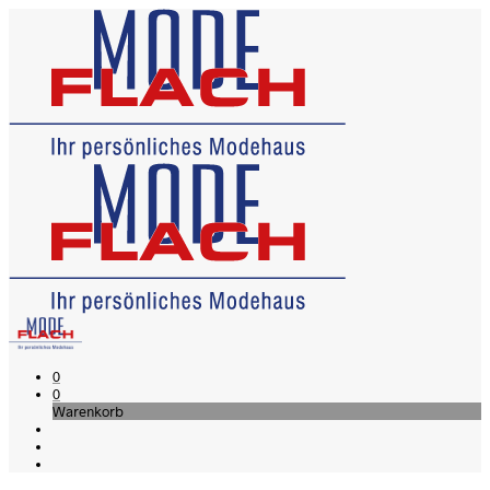
0
0
Warenkorb