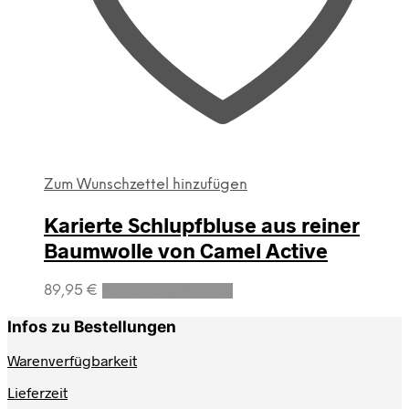
Zum Wunschzettel hinzufügen
Karierte Schlupfbluse aus reiner
Baumwolle von Camel Active
Dieses
89,95
€
Ausführung wählen
Produkt
weist
Infos zu Bestellungen
mehrere
Varianten
Warenverfügbarkeit
auf.
Lieferzeit
Die