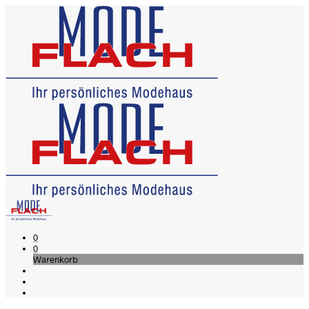
0
0
Warenkorb