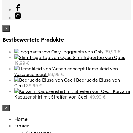
×
Bestbewertete Produkte
Joggpants von Only
39,99
€
Slim Trägertop von Opus
19,99
€
Hemdkleid von
Wasabiconcept
59,99
€
Bedruckte Bluse von
Cecil
39,99
€
Kurzarm
Kapuzenshirt mit Streifen von Cecil
49,99
€
×
Home
Frauen
Accessoires