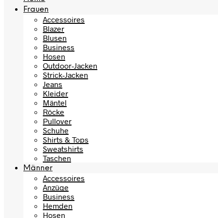
Frauen
Accessoires
Blazer
Blusen
Business
Hosen
Outdoor-Jacken
Strick-Jacken
Jeans
Kleider
Mäntel
Röcke
Pullover
Schuhe
Shirts & Tops
Sweatshirts
Taschen
Männer
Accessoires
Anzüge
Business
Hemden
Hosen