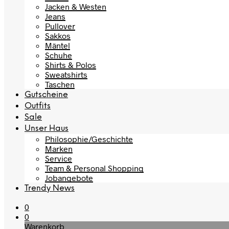
Jacken & Westen
Jeans
Pullover
Sakkos
Mäntel
Schuhe
Shirts & Polos
Sweatshirts
Taschen
Gutscheine
Outfits
Sale
Unser Haus
Philosophie/Geschichte
Marken
Service
Team & Personal Shopping
Jobangebote
Trendy News
0
0
Warenkorb