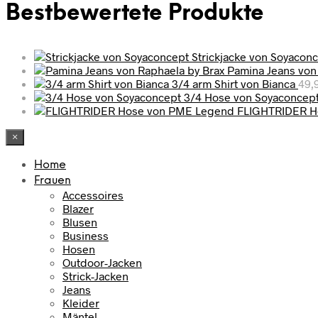
Bestbewertete Produkte
Strickjacke von Soyacon
Pamina Jeans von
3/4 arm Shirt von Bianca
49,
3/4 Hose von Soyaconcep
FLIGHTRIDER H
×
Home
Frauen
Accessoires
Blazer
Blusen
Business
Hosen
Outdoor-Jacken
Strick-Jacken
Jeans
Kleider
Mäntel