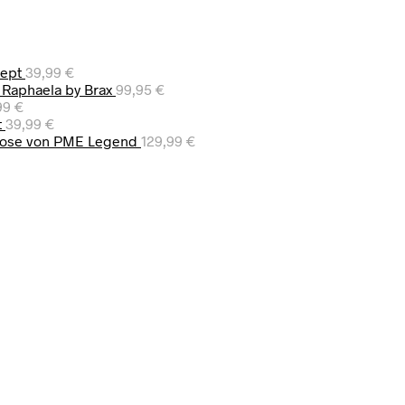
cept
39,99
€
 Raphaela by Brax
99,95
€
99
€
t
39,99
€
ose von PME Legend
129,99
€