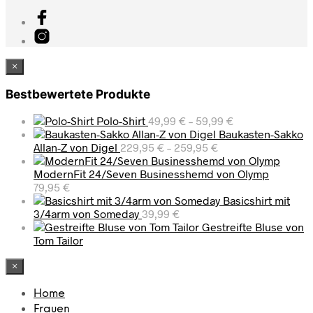
×
Bestbewertete Produkte
Polo-Shirt
49,99
€
–
59,99
€
Baukasten-Sakko
Allan-Z von Digel
229,95
€
–
259,95
€
ModernFit 24/Seven Businesshemd von Olymp
79,95
€
Basicshirt mit
3/4arm von Someday
39,99
€
Gestreifte Bluse von
Tom Tailor
×
Home
Frauen