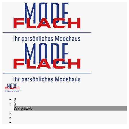
0
0
Warenkorb