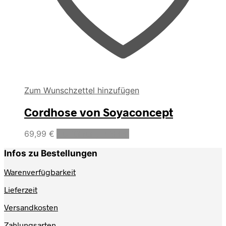
Zum Wunschzettel hinzufügen
Cordhose von Soyaconcept
Dieses
69,99
€
Ausführung wählen
Produkt
weist
Infos zu Bestellungen
mehrere
Varianten
Warenverfügbarkeit
auf.
Lieferzeit
Die
Optionen
Versandkosten
können
auf
Zahlungsarten