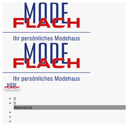
0
0
Warenkorb