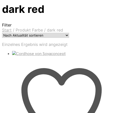
dark red
Filter
Start
/
Produkt Farbe
/
dark red
Einzelnes Ergebnis wird angezeigt