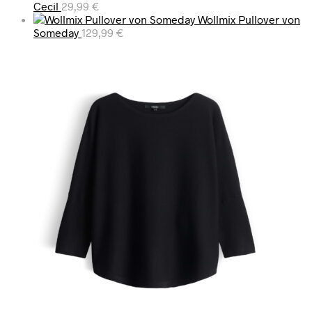
Cecil
29,99
€
Wollmix Pullover von
Someday
129,99
€