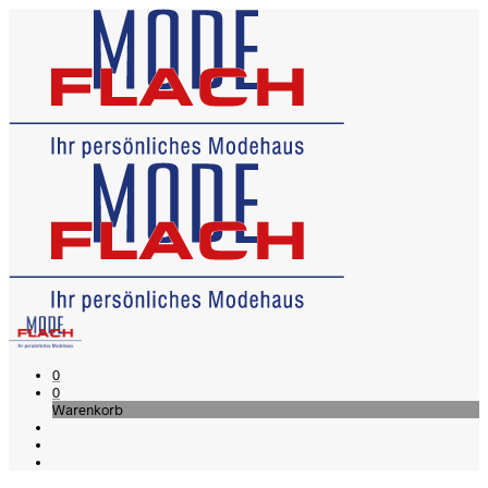
0
0
Warenkorb