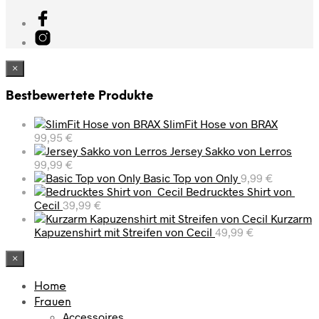
×
Bestbewertete Produkte
SlimFit Hose von BRAX
99,95
€
Jersey Sakko von Lerros
99,99
€
Basic Top von Only
9,99
€
Bedrucktes Shirt von
Cecil
39,99
€
Kurzarm
Kapuzenshirt mit Streifen von Cecil
49,99
€
×
Home
Frauen
Accessoires