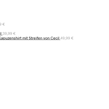
99
€
l
39,99
€
apuzenshirt mit Streifen von Cecil
49,99
€