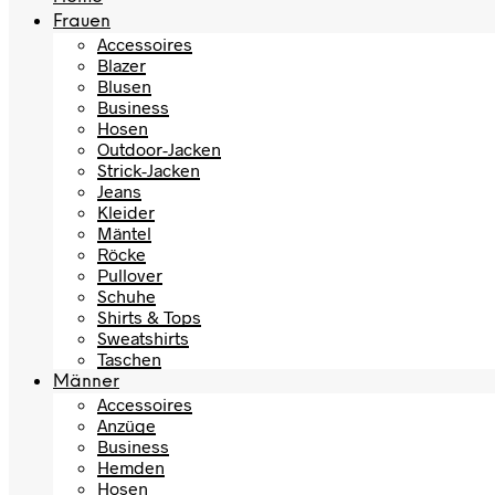
Frauen
Accessoires
Blazer
Blusen
Business
Hosen
Outdoor-Jacken
Strick-Jacken
Jeans
Kleider
Mäntel
Röcke
Pullover
Schuhe
Shirts & Tops
Sweatshirts
Taschen
Männer
Accessoires
Anzüge
Business
Hemden
Hosen