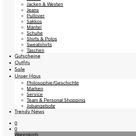
Jacken & Westen
Jeans
Pullover
Sakkos
Mäntel
Schuhe
Shirts & Polos
Sweatshirts
Taschen
Gutscheine
Outfits
Sale
Unser Haus
Philosophie/Geschichte
Marken
Service
Team & Personal Shopping
Jobangebote
Trendy News
0
0
Warenkorb