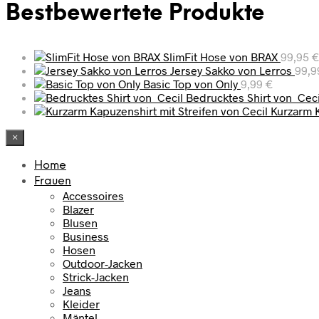
Bestbewertete Produkte
SlimFit Hose von BRAX
99,95
€
Jersey Sakko von Lerros
99,
Basic Top von Only
9,99
€
Bedrucktes Shirt von Ceci
Kurzarm K
×
Home
Frauen
Accessoires
Blazer
Blusen
Business
Hosen
Outdoor-Jacken
Strick-Jacken
Jeans
Kleider
Mäntel