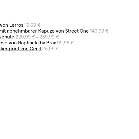
 von Lerros
19,99
€
mit abnehmbarer Kapuze von Street One
149,99
€
venuto
229,99
€
–
259,99
€
ose von Raphaela by Brax
99,95
€
lienprint von Cecil
25,99
€