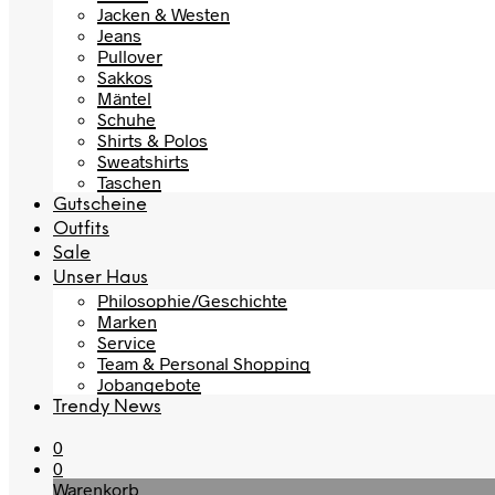
Jacken & Westen
Jeans
Pullover
Sakkos
Mäntel
Schuhe
Shirts & Polos
Sweatshirts
Taschen
Gutscheine
Outfits
Sale
Unser Haus
Philosophie/Geschichte
Marken
Service
Team & Personal Shopping
Jobangebote
Trendy News
0
0
Warenkorb