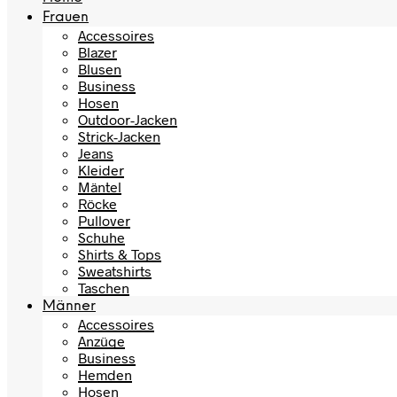
Frauen
Accessoires
Blazer
Blusen
Business
Hosen
Outdoor-Jacken
Strick-Jacken
Jeans
Kleider
Mäntel
Röcke
Pullover
Schuhe
Shirts & Tops
Sweatshirts
Taschen
Männer
Accessoires
Anzüge
Business
Hemden
Hosen