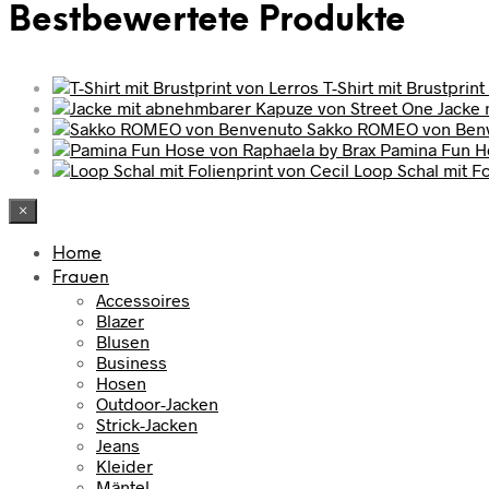
Bestbewertete Produkte
T-Shirt mit Brustprint
Jacke 
Sakko ROMEO von Ben
Pamina Fun H
Loop Schal mit Fo
×
Home
Frauen
Accessoires
Blazer
Blusen
Business
Hosen
Outdoor-Jacken
Strick-Jacken
Jeans
Kleider
Mäntel