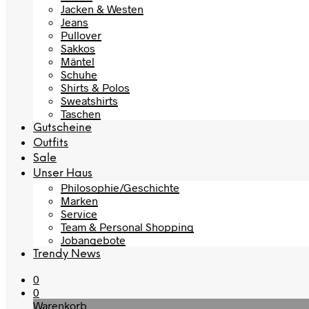
Jacken & Westen
Jeans
Pullover
Sakkos
Mäntel
Schuhe
Shirts & Polos
Sweatshirts
Taschen
Gutscheine
Outfits
Sale
Unser Haus
Philosophie/Geschichte
Marken
Service
Team & Personal Shopping
Jobangebote
Trendy News
0
0
Warenkorb