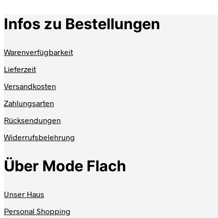
Produkt
weist
Infos zu Bestellungen
mehrere
Varianten
auf.
Die
Warenverfügbarkeit
Optionen
können
Lieferzeit
auf
der
Versandkosten
Produktseite
Zahlungsarten
gewählt
werden
Rücksendungen
Widerrufsbelehrung
Über Mode Flach
Unser Haus
Personal Shopping