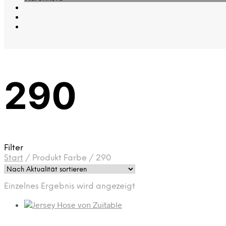
290
Filter
Start
/
Produkt Farbe
/
290
Einzelnes Ergebnis wird angezeigt