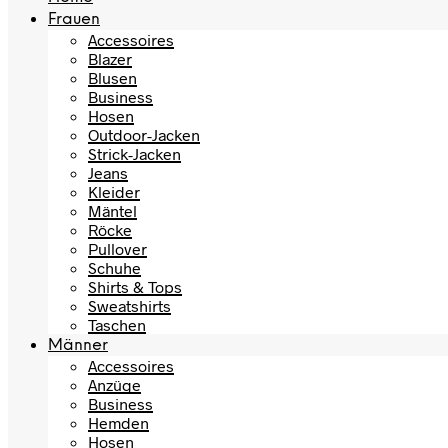
Frauen
Accessoires
Blazer
Blusen
Business
Hosen
Outdoor-Jacken
Strick-Jacken
Jeans
Kleider
Mäntel
Röcke
Pullover
Schuhe
Shirts & Tops
Sweatshirts
Taschen
Männer
Accessoires
Anzüge
Business
Hemden
Hosen