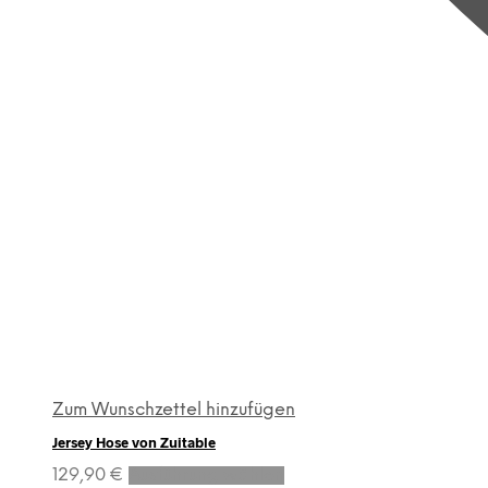
Zum Wunschzettel hinzufügen
Jersey Hose von Zuitable
Dieses
129,90
€
Ausführung wählen