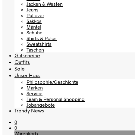
Jacken & Westen
Jeans
Pullover
Sakkos
Mäntel
Schuhe
Shirts & Polos
Sweatshirts
Taschen
Gutscheine
Outfits
Sale
Unser Haus
Philosophie/Geschichte
Marken
Service
Team & Personal Shopping
Jobangebote
Trendy News
0
0
Warenkorb