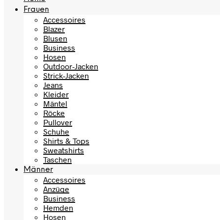
Frauen
Accessoires
Blazer
Blusen
Business
Hosen
Outdoor-Jacken
Strick-Jacken
Jeans
Kleider
Mäntel
Röcke
Pullover
Schuhe
Shirts & Tops
Sweatshirts
Taschen
Männer
Accessoires
Anzüge
Business
Hemden
Hosen