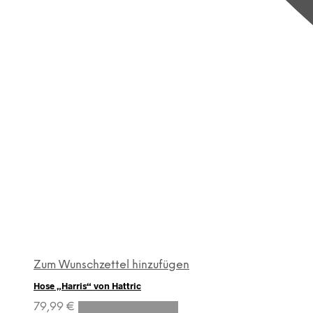
Zum Wunschzettel hinzufügen
Hose „Harris“ von Hattric
Dieses
79,99
€
Ausführung wählen