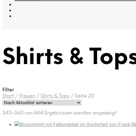
Shirts & Top
Filter
Start
/
Frauen
/
Shirts & Tops
/
Seite 20
Nach
343–360 von 444 Ergebnissen werden angezeigt
Aktualit
sortiert