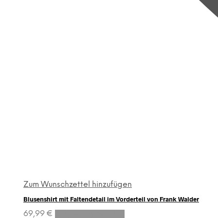
Zum Wunschzettel hinzufügen
Blusenshirt mit Faltendetail im Vorderteil von Frank Walder
Dieses
69,99
€
Ausführung wählen