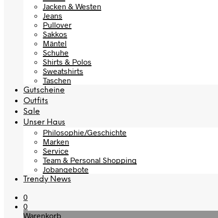
Jacken & Westen
Jeans
Pullover
Sakkos
Mäntel
Schuhe
Shirts & Polos
Sweatshirts
Taschen
Gutscheine
Outfits
Sale
Unser Haus
Philosophie/Geschichte
Marken
Service
Team & Personal Shopping
Jobangebote
Trendy News
0
0
Warenkorb