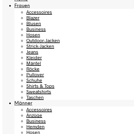
Frauen
Accessoires
Blazer
Blusen
Business
Hosen
Outdoor-Jacken
Strick-Jacken
Jeans
Kleider
Mäntel
Röcke
Pullover
Schuhe
Shirts & Tops
Sweatshirts
Taschen
Männer
Accessoires
Anzüge
Business
Hemden
Hosen