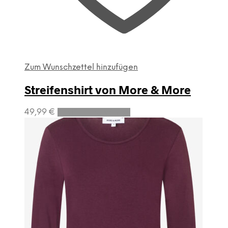
Zum Wunschzettel hinzufügen
Streifenshirt von More & More
Dieses
49,99
€
Ausführung wählen
Produkt
weist
mehrere
Varianten
auf.
Die
Optionen
können
auf
der
Produktseite
gewählt