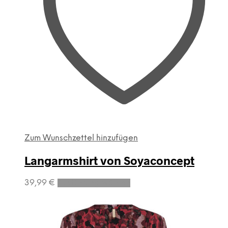
Zum Wunschzettel hinzufügen
Langarmshirt von Soyaconcept
Dieses
39,99
€
Ausführung wählen
Produkt
weist
mehrere
Varianten