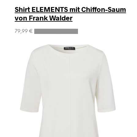
Shirt ELEMENTS mit Chiffon-Saum
von Frank Walder
Dieses
79,99
€
Ausführung wählen
Produkt
weist
mehrere
Varianten
auf.
Die
Optionen
können
auf
der
Produktseite
gewählt
werden