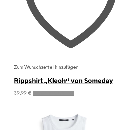
Zum Wunschzettel hinzufügen
Rippshirt „Kleoh“ von Someday
Dieses
39,99
€
Ausführung wählen
Produkt
weist
mehrere
Varianten
auf.
Die