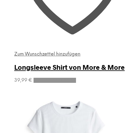
Zum Wunschzettel hinzufügen
Longsleeve Shirt von More & More
Dieses
39,99
€
Ausführung wählen
Produkt
weist
mehrere
Varianten
auf.
Die
Optionen
können
auf