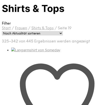
Shirts & Tops
Filter
Start
/
Frauen
/
Shirts & Tops
/
Seite 19
Nach
325–342 von 445 Ergebnissen werden angezeigt
Aktualit
sortiert