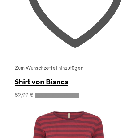
Zum Wunschzettel hinzufügen
Shirt von Bianca
Dieses
59,99
€
Ausführung wählen
Produkt
weist
mehrere
Varianten
auf.
Die
Optionen