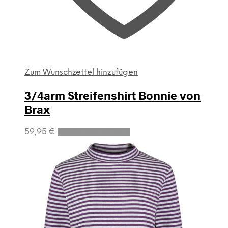
Zum Wunschzettel hinzufügen
3/4arm Streifenshirt Bonnie von
Brax
Dieses
59,95
€
Ausführung wählen
Produkt
weist
mehrere
Varianten
auf.
Die
Optionen
können
auf
der