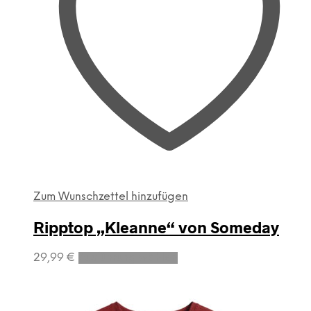
Zum Wunschzettel hinzufügen
Ripptop „Kleanne“ von Someday
Dieses
29,99
€
Ausführung wählen
Produkt
weist
mehrere
Varianten