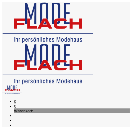
0
0
Warenkorb