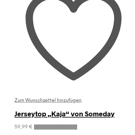
Zum Wunschzettel hinzufügen
Jerseytop „Kaja“ von Someday
Dieses
59,99
€
Ausführung wählen
Produkt