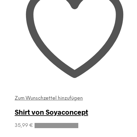
Zum Wunschzettel hinzufügen
Shirt von Soyaconcept
Dieses
35,99
€
Ausführung wählen
Produkt
weist