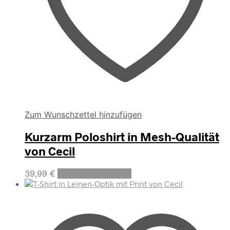
Zum Wunschzettel hinzufügen
Kurzarm Poloshirt in Mesh-Qualität
von Cecil
Dieses
39,99
€
Ausführung wählen
Produkt
weist
mehrere
Varianten
auf.