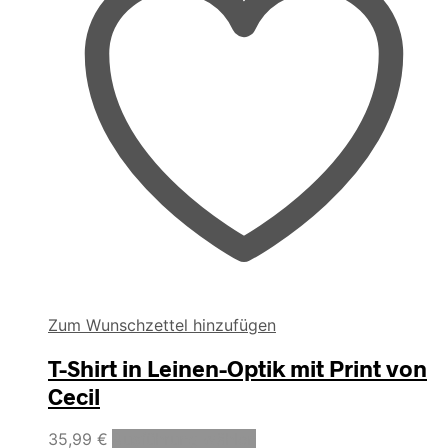
Die
Optionen
können
auf
der
Produktseite
gewählt
werden
Zum Wunschzettel hinzufügen
T-Shirt in Leinen-Optik mit Print von
Cecil
Dieses
35,99
€
Ausführung wählen