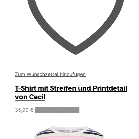
Zum Wunschzettel hinzufügen
T-Shirt mit Streifen und Printdetail
von Cecil
Dieses
35,99
€
Ausführung wählen
Produkt
weist
mehrere
Varianten
auf.