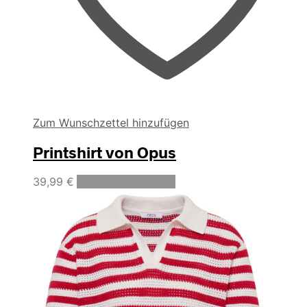
Zum Wunschzettel hinzufügen
Printshirt von Opus
Dieses
39,99
€
Ausführung wählen
Produkt
weist
mehrere
Varianten
auf.
Die
Optionen
können
auf