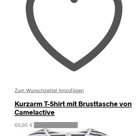
Zum Wunschzettel hinzufügen
Kurzarm T-Shirt mit Brusttasche von
Camelactive
Dieses
69,95
€
Ausführung wählen
Produkt