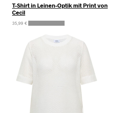
T-Shirt in Leinen-Optik mit Print von
Cecil
Dieses
35,99
€
Ausführung wählen
Produkt
weist
mehrere
Varianten
auf.
Die
Optionen
können
auf
der
Produktseite
gewählt
werden