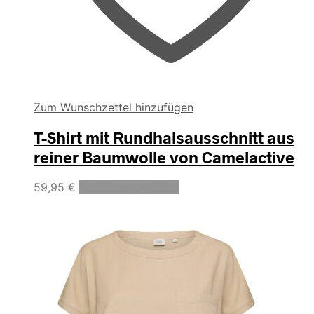
Zum Wunschzettel hinzufügen
T-Shirt mit Rundhalsausschnitt aus
reiner Baumwolle von Camelactive
Dieses
59,95
€
Ausführung wählen
Produkt
weist
mehrere
Varianten
auf.
Die
Optionen
können
auf