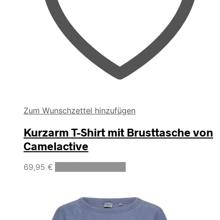
Zum Wunschzettel hinzufügen
Kurzarm T-Shirt mit Brusttasche von
Camelactive
Dieses
69,95
€
Ausführung wählen
Produkt
weist
mehrere
Varianten
auf.