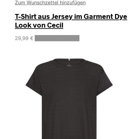
Zum Wunschzettel hinzufügen
T-Shirt aus Jersey im Garment Dye
Look von Cecil
Dieses
29,99
€
Ausführung wählen
Produkt
weist
mehrere
Varianten
auf.
Die
Optionen
können
auf
der
Produktseite
gewählt
werden