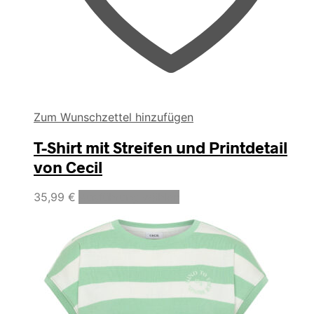
Zum Wunschzettel hinzufügen
T-Shirt mit Streifen und Printdetail
von Cecil
Dieses
35,99
€
Ausführung wählen
Produkt
weist
mehrere
Varianten
auf.
Die
Optionen
können