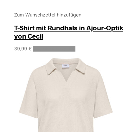
Zum Wunschzettel hinzufügen
T-Shirt mit Rundhals in Ajour-Optik
von Cecil
Dieses
39,99
€
Ausführung wählen
Produkt
weist
mehrere
Varianten
auf.
Die
Optionen
können
auf
der
Produktseite
gewählt
werden