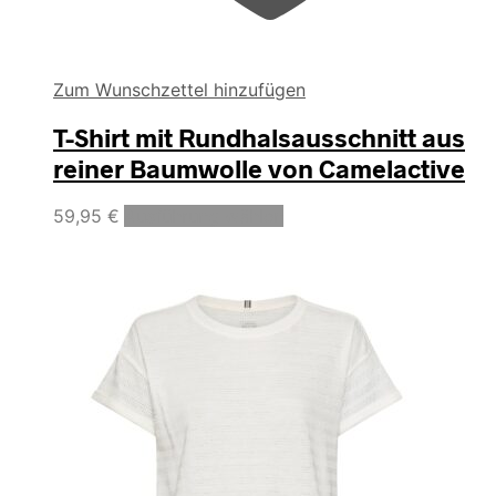
Zum Wunschzettel hinzufügen
T-Shirt mit Rundhalsausschnitt aus
reiner Baumwolle von Camelactive
Dieses
59,95
€
Ausführung wählen
Produkt
weist
mehrere
Varianten
auf.
Die
Optionen
können
auf
der
Produktseite
gewählt
werden