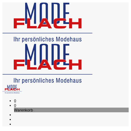
0
0
Warenkorb