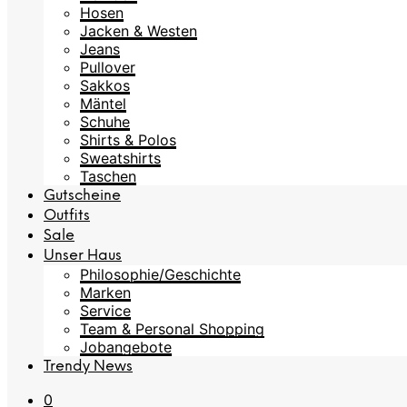
Hosen
Jacken & Westen
Jeans
Pullover
Sakkos
Mäntel
Schuhe
Shirts & Polos
Sweatshirts
Taschen
Gutscheine
Outfits
Sale
Unser Haus
Philosophie/Geschichte
Marken
Service
Team & Personal Shopping
Jobangebote
Trendy News
0