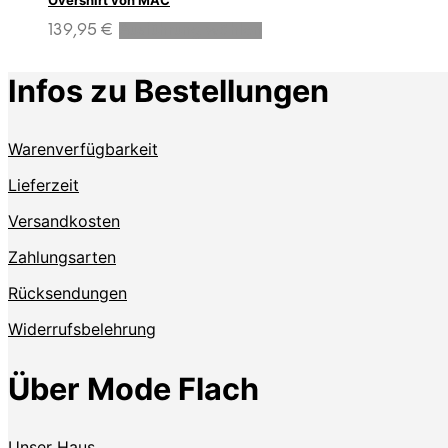
Overshirt von MAC
Dieses
139,95
€
Ausführung wählen
Produkt
weist
Infos zu Bestellungen
mehrere
Varianten
auf.
Die
Warenverfügbarkeit
Optionen
Lieferzeit
können
auf
Versandkosten
der
Produktseite
Zahlungsarten
gewählt
werden
Rücksendungen
Widerrufsbelehrung
Über Mode Flach
Unser Haus