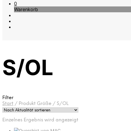
0
Warenkorb
S/OL
Filter
Start
/
Produkt Größe
/
S/OL
Einzelnes Ergebnis wird angezeigt