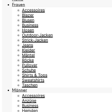
Frauen
Accessoires
Blazer
Blusen
Business
Hosen
Outdoor-Jacken
Strick-Jacken
Jeans
Kleider
Mäntel
Röcke
Pullover
Schuhe
Shirts & Tops
Sweatshirts
Taschen
Männer
Accessoires
Anzüge
Business
Hemden