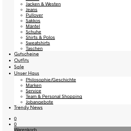
Jacken & Westen
Jeans
Pullover
Sakkos
Mäntel
Schuhe
Shirts & Polos
Sweatshirts
Taschen
Gutscheine
Outfits
Sale
Unser Haus
Philosophie/Geschichte
Marken
Service
Team & Personal Shopping
Jobangebote
Trendy News
0
0
Warenkorb