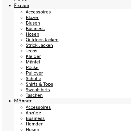
Frauen
Accessoires
Blazer
Blusen
Business
Hosen
Outdoor-Jacken
Strick-Jacken
Jeans
Kleider
Mäntel
Röcke
Pullover
Schuhe
Shirts & Tops
Sweatshirts
Taschen
Männer
Accessoires
Anzüge
Business
Hemden
Hosen