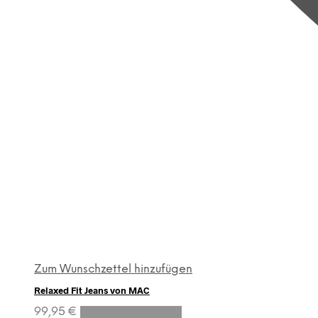
Zum Wunschzettel hinzufügen
Relaxed Fit Jeans von MAC
Dieses
99,95
€
Ausführung wählen