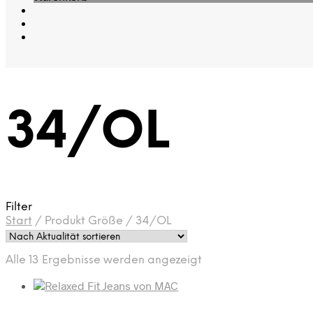
34/OL
Filter
Start
/
Produkt Größe
/
34/OL
Nach
Alle 13 Ergebnisse werden angezeigt
Aktualität
sortiert