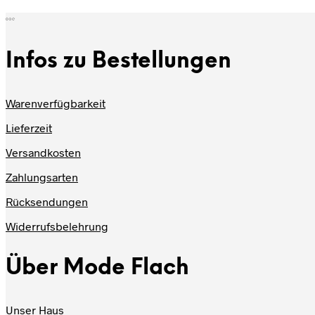
Produkt
weist
mehrere
Varianten
Infos zu Bestellungen
auf.
Die
Optionen
können
Warenverfügbarkeit
auf
der
Lieferzeit
Produktseite
gewählt
Versandkosten
werden
Zahlungsarten
Rücksendungen
Widerrufsbelehrung
Über Mode Flach
Unser Haus