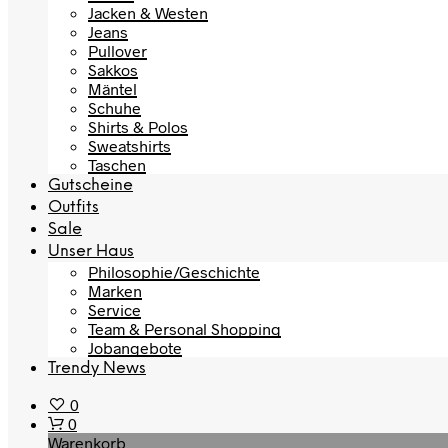
Jacken & Westen
Jeans
Pullover
Sakkos
Mäntel
Schuhe
Shirts & Polos
Sweatshirts
Taschen
Gutscheine
Outfits
Sale
Unser Haus
Philosophie/Geschichte
Marken
Service
Team & Personal Shopping
Jobangebote
Trendy News
0
0
Warenkorb