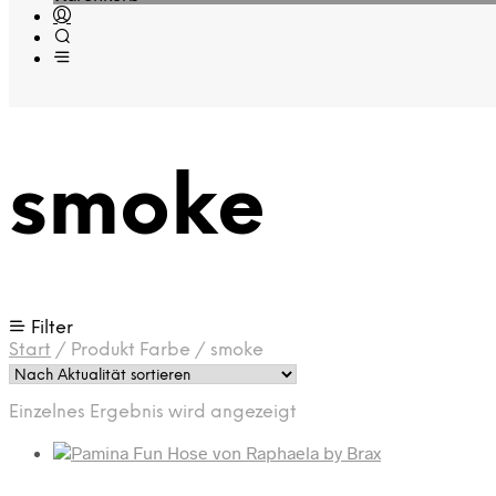
smoke
Filter
Start
/
Produkt Farbe
/
smoke
Einzelnes Ergebnis wird angezeigt