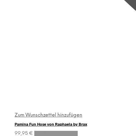
Zum Wunschzettel hinzufügen
Pamina Fun Hose von Raphaela by Brax
Dieses
99,95
€
Ausführung wählen