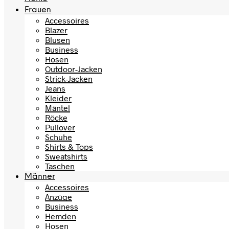
Frauen
Accessoires
Blazer
Blusen
Business
Hosen
Outdoor-Jacken
Strick-Jacken
Jeans
Kleider
Mäntel
Röcke
Pullover
Schuhe
Shirts & Tops
Sweatshirts
Taschen
Männer
Accessoires
Anzüge
Business
Hemden
Hosen